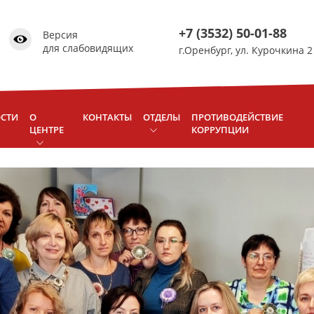
Изображения:
Размер шрифта:
A
Вкл
Выкл
A
+7 (3532) 50-01-88
Версия
для слабовидящих
г.Оренбург, ул. Курочкина 2
СТИ
О
КОНТАКТЫ
ОТДЕЛЫ
ПРОТИВОДЕЙСТВИЕ
ЦЕНТРЕ
КОРРУПЦИИ