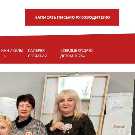
A
Цветовая схема:
A
A
A
НАПИСАТЬ
ПИСЬМО РУКОВОДИТЕЛЮ
КАНИКУЛЫ
ГАЛЕРЕЯ
«СЕРДЦЕ ОТДАЮ
СОБЫТИЙ
ДЕТЯМ 2026»